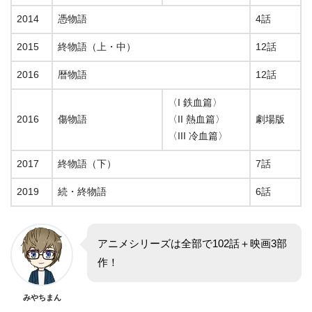
2014
憑物語
4話
2015
終物語（上・中）
12話
2016
暦物語
12話
〈I 鉄血篇〉
2016
傷物語
〈II 熱血篇〉
劇場版
〈III 冷血篇〉
2017
終物語（下）
7話
2019
続・終物語
6話
アニメシリーズは全部で102話＋映画3部
作！
みやちまん