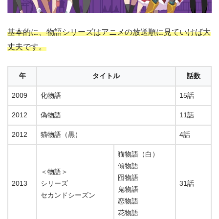
基本的に、物語シリーズはアニメの放送順に見ていけば大
丈夫です。
年
タイトル
話数
2009
化物語
15話
2012
偽物語
11話
2012
猫物語（黒）
4話
猫物語（白）
傾物語
＜物語＞
囮物語
2013
シリーズ
31話
鬼物語
セカンドシーズン
恋物語
花物語