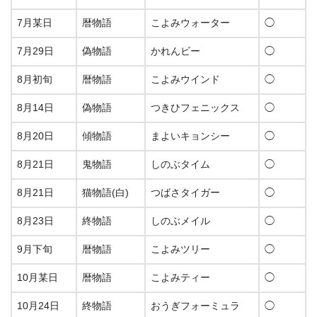
7月某日
暦物語
こよみウォーター
◯
7月29日
偽物語
かれんビー
◯
8月初旬
暦物語
こよみウインド
◯
8月14日
偽物語
つきひフェニックス
◯
8月20日
傾物語
まよいキョンシー
◯
8月21日
鬼物語
しのぶタイム
◯
8月21日
猫物語(白)
つばさタイガー
◯
8月23日
終物語
しのぶメイル
◯
9月下旬
暦物語
こよみツリー
◯
10月某日
暦物語
こよみティー
◯
10月24日
終物語
おうぎフォーミュラ
◯