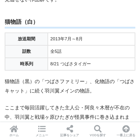
猫物語（白）
放送期間
2013年7月～8月
話数
全5話
時系列
8/21 つばさタイガー
猫物語（黒）の「つばさファミリー」、化物語の「つばさ
キャット」に続く羽川翼メインの物語。
ここまで毎回活躍してきた主人公・阿良々木暦が不在の
中、羽川翼と戦場ヶ原ひたぎが怪異事件に巻き込まれま
す。
ホーム
メニュー
記事をシェア
VODを探す
一番上に戻る