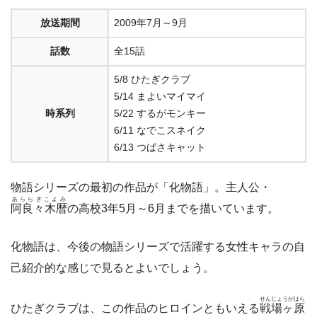
放送期間
2009年7月～9月
話数
全15話
5/8 ひたぎクラブ
5/14 まよいマイマイ
時系列
5/22 するがモンキー
6/11 なでこスネイク
6/13 つばさキャット
物語シリーズの最初の作品が「化物語」。主人公・
あららぎこよみ
阿良々木暦
の高校3年5月～6月までを描いています。
化物語は、今後の物語シリーズで活躍する女性キャラの自
己紹介的な感じで見るとよいでしょう。
せんじょうがはら
ひたぎクラブは、この作品のヒロインともいえる
戦場ヶ原