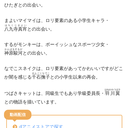
ひたぎとの出会い。
まよいマイマイは、ロリ要素のある小学生キャラ・
はちくじまよい
八九寺真宵
との出会い。
するがモンキーは、ボーイッシュなスポーツ少女・
かんばるするが
神原駿河
との出会い。
なでこスネイクは、ロリ要素があってかわいいですがどこ
せんごくなでこ
か闇を感じる
千石撫子
との小学生以来の再会。
はねかわつばさ
つばさキャットは、同級生でもあり学級委員長・
羽川翼
との物語を描いています。
動画配信
dアニメストアで探す