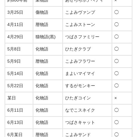
約600年前
業物語
あせろらボナペティ
×
3月25日
傷物語
こよみヴァンプ
◯
4月11日
暦物語
こよみストーン
◯
4月29日
猫物語(黒)
つばさファミリー
◯
5月8日
化物語
ひたぎクラブ
◯
5月9日
暦物語
こよみフラワー
◯
5月14日
化物語
まよいマイマイ
◯
5月22日
化物語
するがモンキー
◯
某日
化物語
ひたぎコイン
×
6月11日
化物語
なでこスネイク
◯
6月13日
化物語
つばさキャット
◯
6月某日
暦物語
こよみサンド
◯