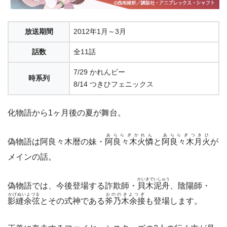
放送期間
2012年1月～3月
話数
全11話
7/29 かれんビー
時系列
8/14 つきひフェニックス
化物語から1ヶ月後の夏が舞台。
あららぎかれん
あららぎつきひ
偽物語は阿良々木暦の妹・
阿良々木火憐
と
阿良々木月火
が
メインの話。
かいきでいしゅう
偽物語では、今後登場する詐欺師・
貝木泥舟
、陰陽師・
かげぬいよづる
おののきよつぎ
影縫余弦
とその式神である
斧乃木余接
も登場します。