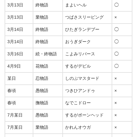
3月13日
終物語
まよいヘル
◯
3月13日
業物語
つばさスリーピング
×
3月14日
終物語
ひたぎランデブー
◯
3月14日
終物語
おうぎダーク
◯
3月16日
続・終物語
こよみリバース
◯
4月9日
花物語
するがデビル
◯
某日
忍物語
しのぶマスタード
×
春頃
愚物語
つきひアンドゥ
×
春頃
撫物語
なでこドロー
×
7月某日
愚物語
するがボーンヘッド
×
7月某日
業物語
かれんオウガ
×