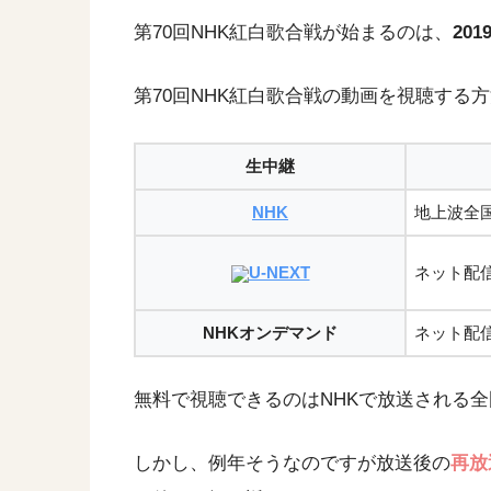
第70回NHK紅白歌合戦が始まるのは、
201
第70回NHK紅白歌合戦の動画を視聴する
生中継
NHK
地上波全
U-NEXT
ネット配
NHKオンデマンド
ネット配
無料で視聴できるのはNHKで放送される
しかし、例年そうなのですが放送後の
再放