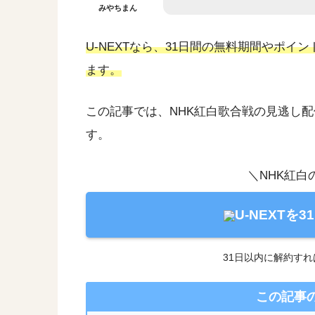
みやちまん
U-NEXTなら、31日間の無料期間やポイ
ます。
この記事では、NHK紅白歌合戦の見逃し
す。
＼NHK紅
U-NEXTを
31日以内に解約す
この記事