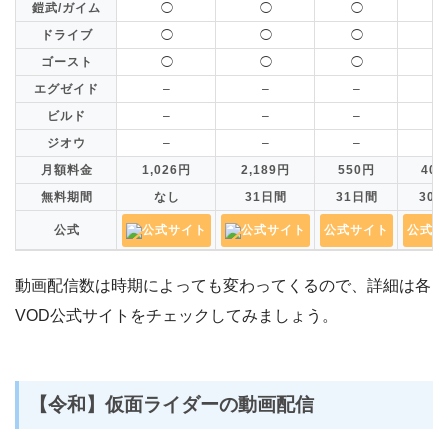
鎧武/ガイム
◯
◯
◯
◯
ドライブ
◯
◯
◯
◯
ゴースト
◯
◯
◯
◯
エグゼイド
–
–
–
–
ビルド
–
–
–
–
ジオウ
–
–
–
–
月額料金
1,026円
2,189円
550円
40
無料期間
なし
31日間
31日間
30
公式
公式サイト
公式サイト
公式サイト
公式サ
動画配信数は時期によっても変わってくるので、詳細は各
VOD公式サイトをチェックしてみましょう。
【令和】仮面ライダーの動画配信