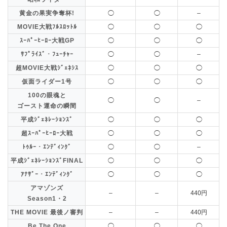
黄金の果実争奪杯!
◯
◯
–
MOVIE大戦ﾌﾙｽﾛｯﾄﾙ
◯
◯
◯
ｽｰﾊﾟｰﾋｰﾛｰ大戦GP
◯
◯
◯
ｻﾌﾟﾗｲｽﾞ・ﾌｭｰﾁｬｰ
◯
◯
–
超MOVIE大戦ｼﾞｪﾈｼｽ
◯
◯
◯
仮面ライダー1号
◯
◯
◯
100の眼魂と
◯
◯
–
ゴースト運命の瞬間
平成ｼﾞｪﾈﾚｰｼｮﾝｽﾞ
◯
◯
◯
超ｽｰﾊﾟｰﾋｰﾛｰ大戦
◯
◯
◯
ﾄｩﾙｰ・ｴﾝﾃﾞｨﾝｸﾞ
◯
◯
–
平成ｼﾞｪﾈﾚｰｼｮﾝｽﾞFINAL
◯
◯
◯
ｱﾅｻﾞｰ・ｴﾝﾃﾞｨﾝｸﾞ
◯
◯
◯
アマゾンズ
–
–
440円
Season1・2
THE MOVIE 最後ノ審判
–
–
440円
Be The One
◯
◯
◯