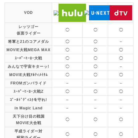
VOD
レッツゴー
◯
◯
◯
仮面ライダー
将軍と21のコアメダル
◯
◯
–
MOVIE大戦MEGA MAX
◯
◯
◯
ｽｰﾊﾟｰﾋｰﾛｰ大戦
◯
◯
◯
みんなで宇宙キターッ!
◯
◯
–
MOVIE大戦ｱﾙﾃｨﾒｲﾀﾑ
◯
◯
◯
FROMガンバライド
–
–
–
ｽｰﾊﾟｰﾋｰﾛｰ大戦Z
◯
◯
◯
ｺﾞｰﾙﾄﾞﾃﾞｨｽｸを守れ!
–
–
–
in Magic Land
–
–
–
天下分け目の戦国
◯
◯
◯
MOVIE大合戦
平成ライダー対
◯
◯
◯
昭和ライダー