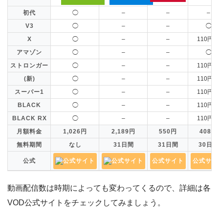
初代
◯
–
–
–
V3
◯
–
–
◯
X
◯
–
–
110円/
アマゾン
◯
–
–
◯
ストロンガー
◯
–
–
110円/
(新)
◯
–
–
110円/
スーパー1
◯
–
–
110円/
BLACK
◯
–
–
110円/
BLACK RX
◯
–
–
110円/
月額料金
1,026円
2,189円
550円
408円
無料期間
なし
31日間
31日間
30日間
公式
公式サイト
公式サイト
公式サイト
公式サイ
動画配信数は時期によっても変わってくるので、詳細は各
VOD公式サイトをチェックしてみましょう。