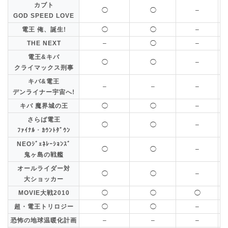
カブト
◯
◯
–
GOD SPEED LOVE
電王 俺、誕生!
◯
◯
–
THE NEXT
–
◯
–
電王&キバ
◯
◯
–
クライマックス刑事
キバ&電王
–
–
–
デンライナー宇宙へ!
キバ 魔界城の王
◯
◯
–
さらば電王
◯
◯
–
ﾌｧｲﾅﾙ・ｶｳﾝﾄﾀﾞｳﾝ
NEOｼﾞｪﾈﾚｰｼｮﾝｽﾞ
◯
◯
–
鬼ヶ島の戦艦
オールライダー対
◯
◯
–
大ショッカー
MOVIE大戦2010
◯
◯
◯
超・電王トリロジー
◯
◯
–
恐怖の地球温暖化計画
–
–
–