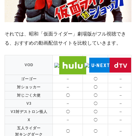
それでは、昭和「仮面ライダー」劇場版がフル視聴でき
る、おすすめの動画配信サイトを比較していきます。
VOD
ゴーゴー
–
◯
–
対ショッカー
–
◯
–
対じごく大使
◯
◯
–
V3
–
◯
–
V3対デストロン怪人
◯
◯
–
X
–
◯
–
五人ライダー
◯
◯
–
対キングダーク