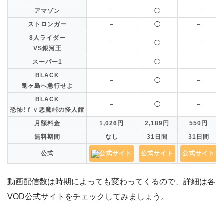
アマゾン
–
◯
–
ストロンガー
–
◯
–
8人ライダー
–
◯
–
VS銀河王
スーパー1
–
◯
–
BLACK
–
◯
–
鬼ヶ島へ急行せよ
BLACK
–
◯
–
恐怖!ｆｖ悪魔峠の怪人館
月額料金
1,026円
2,189円
550円
無料期間
なし
31日間
31日間
公式
公式サイト
公式サイト
公式サイト
動画配信数は時期によっても変わってくるので、詳細は各
VOD公式サイトをチェックしてみましょう。