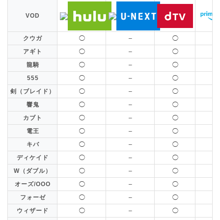
VOD
クウガ
◯
–
◯
◯
アギト
◯
–
◯
◯
龍騎
◯
–
◯
◯
555
◯
–
◯
◯
剣（ブレイド）
◯
–
◯
◯
響鬼
◯
–
◯
◯
カブト
◯
–
◯
◯
電王
◯
–
◯
◯
キバ
◯
–
◯
◯
ディケイド
◯
–
◯
◯
W（ダブル）
◯
–
◯
◯
オーズ/OOO
◯
–
◯
◯
フォーゼ
◯
–
◯
◯
ウィザード
◯
–
◯
◯