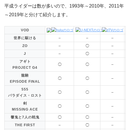
平成ライダーは数が多いので、1993年～2010年、2011年
～2019年と分けて紹介します。
VOD
世界に駆ける
–
–
–
ZO
–
◯
–
J
–
◯
–
アギト
◯
◯
–
PROJECT G4
龍騎
◯
◯
–
EPISODE FINAL
555
◯
◯
–
パラダイス・ロスト
剣
◯
◯
–
MISSING ACE
響鬼と7人の戦鬼
◯
◯
–
THE FIRST
–
◯
–