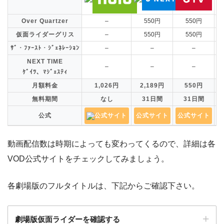
Over Quartzer
–
550円
550円
仮面ライダーグリス
–
550円
550円
ｻﾞ・ﾌｧｰｽﾄ・ｼﾞｪﾈﾚｰｼｮﾝ
–
–
–
NEXT TIME
–
–
–
ｹﾞｲﾂ、ﾏｼﾞｪｽﾃｨ
月額料金
1,026円
2,189円
550円
無料期間
なし
31日間
31日間
公式
公式サイト
公式サイト
公式サイト
動画配信数は時期によっても変わってくるので、詳細は各
VOD公式サイトをチェックしてみましょう。
各劇場版のフルタイトルは、下記からご確認下さい。
劇場版仮面ライダーを確認する