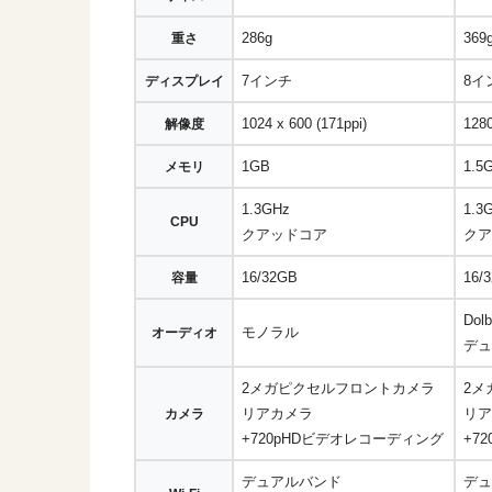
286g
369
重さ
7インチ
8イ
ディスプレイ
1024 x 600 (171ppi)
1280
解像度
1GB
1.5
メモリ
1.3GHz
1.3
CPU
クアッドコア
クア
16/32GB
16/
容量
Dol
モノラル
オーディオ
デュ
2メガピクセルフロントカメラ
2メ
リアカメラ
リア
カメラ
+720pHDビデオレコーディング
+7
デュアルバンド
デュ