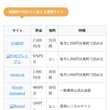
漫画村の代わりに使える漫画サイト
サイト
料金
無料
特徴
2,189
31日
U-NEXT
毎月1,200円分無料で読める
円/月
間
FODプレミ
976円/
なし
毎月1,300円分無料で読める
アム
月
1,000
30日
music.jp
毎月1,000円分無料で読める
円/月
間
Kindle
980円/
30日
一般書籍も読み放題
Unlimited
月
間
100円
Renta!
なし
漫画レンタルサイト
～