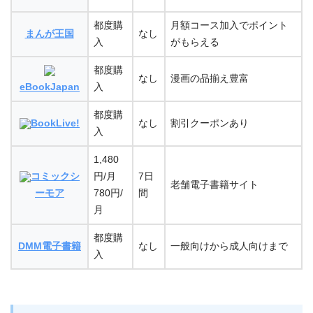
都度購
月額コース加入でポイント
まんが王国
なし
入
がもらえる
都度購
なし
漫画の品揃え豊富
eBookJapan
入
都度購
BookLive!
なし
割引クーポンあり
入
1,480
コミックシ
円/月
7日
老舗電子書籍サイト
ーモア
780円/
間
月
都度購
DMM電子書籍
なし
一般向けから成人向けまで
入